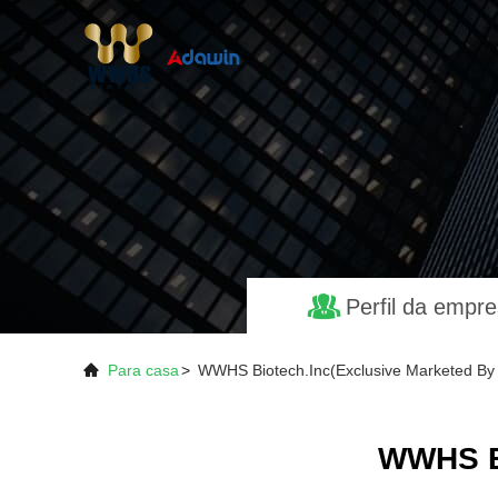
Perfil da empr
Para casa
>
WWHS Biotech.Inc(exclusive Marketed By 
WWHS Bi