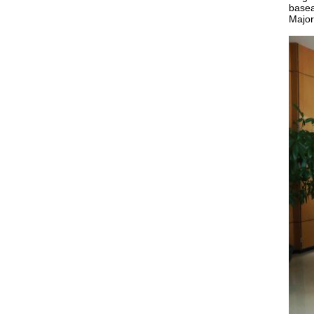
basea
Major