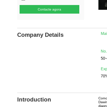
Contacte agora
Company Details
Mai
No.
50
Exp
70%
Introduction
Como 
Dawin
diagn