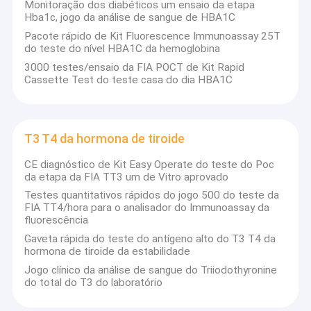
Monitoração dos diabéticos um ensaio da etapa
Hba1c, jogo da análise de sangue de HBA1C
Pacote rápido de Kit Fluorescence Immunoassay 25T
do teste do nível HBA1C da hemoglobina
3000 testes/ensaio da FIA POCT de Kit Rapid
Cassette Test do teste casa do dia HBA1C
T3 T4 da hormona de tiroide
CE diagnóstico de Kit Easy Operate do teste do Poc
da etapa da FIA TT3 um de Vitro aprovado
Testes quantitativos rápidos do jogo 500 do teste da
FIA TT4/hora para o analisador do Immunoassay da
fluorescência
Casa
Gaveta rápida do teste do antígeno alto do T3 T4 da
Como uma empresa de biotecnologia de crescimento rápido,
hormona de tiroide da estabilidade
WWHS Biotech.Inc (exclusivo introduzido no mercado por
Produtos
Jogo clínico da análise de sangue do Triiodothyronine
Dawin) dedicam ao desenvolvimento das tecnologias da Bio-
do total do T3 do laboratório
detecção da Mundo-classe que encontram as procuras
Sobre nós
crescentes em diagnósticos clínicos. Nós centramo-nos sobre
desenvolver os produtos diagnósticos rápidos eficazes na