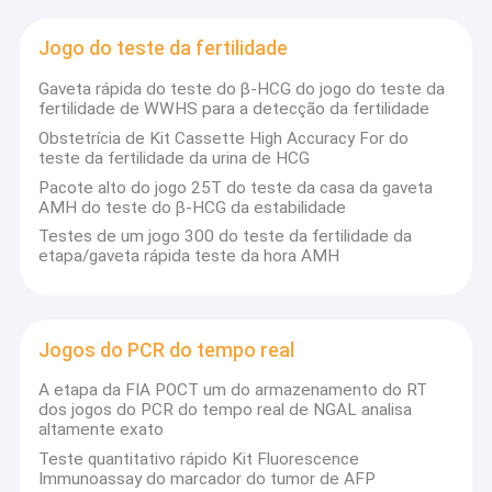
redução de custos e precisos baseados em nossas tecnologias
Excursão da fábrica
próximas originais da plataforma da fluorescência do
Jogo do teste da fertilidade
infravermelho (NIR) (PGOLD™ e IR-LF™) com Major Interests In
Controle da qualidade
Cardiology, doenças infecciosas, oncologia, doenças
Gaveta rápida do teste do β-HCG do jogo do teste da
metabólicas e mulheres e a saúde de crianças…
fertilidade de WWHS para a detecção da fertilidade
Contacte-nos
Obstetrícia de Kit Cassette High Accuracy For do
teste da fertilidade da urina de HCG
Peça umas citações
Pacote alto do jogo 25T do teste da casa da gaveta
AMH do teste do β-HCG da estabilidade
News
Testes de um jogo 300 do teste da fertilidade da
etapa/gaveta rápida teste da hora AMH
Jogo do teste de POCT
Jogos do PCR do tempo real
Instrumento de POCT
A etapa da FIA POCT um do armazenamento do RT
Jogo de teste cardíaco
dos jogos do PCR do tempo real de NGAL analisa
altamente exato
Jogo rápido do teste do PCT
Teste quantitativo rápido Kit Fluorescence
Immunoassay do marcador do tumor de AFP