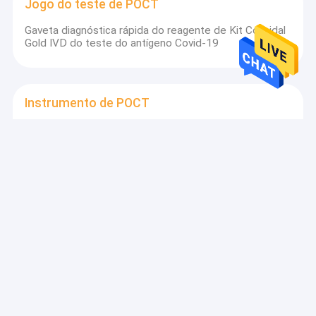
Jogo do teste de POCT
Gaveta diagnóstica rápida do reagente de Kit Colloidal
Gold IVD do teste do antígeno Covid-19
Instrumento de POCT
Dispositivo fluorescente seco NIR-1000 do analisador
IVD do Immunoassay da sensibilidade alta
Jogo de teste cardíaco
Ensaio exato alto de ST2 FIA Rapid Quantitative Test
Kit POCT 20T
Jogo rápido do teste do PCT