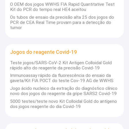
Jogo do Troponin I
O OEM dos jogos WWHS FIA Rapid Quantitative Test
Kit do PCR do tempo real HE4 aceitou
Jogo rápido do teste de HbA1c
Os tubos de ensaio da precisão alta 25 dos jogos do
PCR de CEA Real Time provam para a detecção do
tumor
T3 T4 da hormona de tiroide
Jogo do teste da fertilidade
Jogos do reagente Covid-19
Jogos do PCR do tempo real
Teste jogos/SARS-CoV-2 Kit Antigen Colloidal Gold
Jogos do reagente Covid-19
rápido alto do reagente da precisão Covid-19
Immunoassay rápido da fluorescência do ensaio da
Materiais de consumo do laboratório médico
gaveta/Kit FIA POCT do teste Cov-19 AG de WWHS
Jogo ácido nucleico da extração do diagnóstico clínico
Meio do transporte do vírus
novo dos jogos do reagente da gripe SARS2 Covid-19
5000 testes/teste novo Kit Colloidal Gold do antígeno
Jogo rápido do teste do antígeno
dos jogos reagente do dia Covid-19