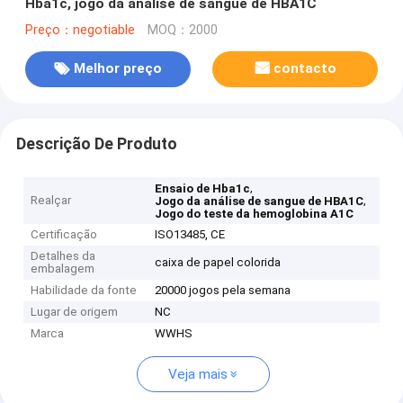
Hba1c, jogo da análise de sangue de HBA1C
Preço：negotiable
MOQ：2000
Melhor preço
contacto
Descrição De Produto
,
Ensaio de Hba1c
Realçar
,
Jogo da análise de sangue de HBA1C
Jogo do teste da hemoglobina A1C
Certificação
ISO13485, CE
Detalhes da
caixa de papel colorida
embalagem
Habilidade da fonte
20000 jogos pela semana
Lugar de origem
NC
Marca
WWHS
Veja mais