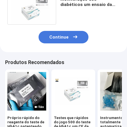
diabéticos um ensaio da
etapa Hba1c, jogo da
análise de sangue de
HBA1C
Continue
Produtos Recomendados
Próprio rápido do
Testes que rápidos
Instrumentos
reagente do teste de
do jogo 500 do teste
totalmente
HbA1c patenteado
de HbA1c um CE da
automatizados