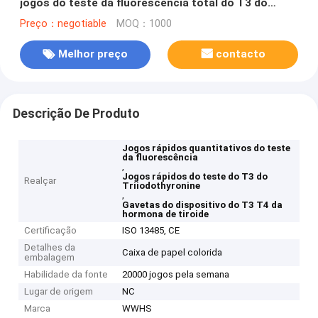
jogos do teste da fluorescência total do T3 do
Triiodothyronine
Preço：negotiable
MOQ：1000
Melhor preço
contacto
Descrição De Produto
Jogos rápidos quantitativos do teste
da fluorescência
,
Jogos rápidos do teste do T3 do
Realçar
Triiodothyronine
,
Gavetas do dispositivo do T3 T4 da
hormona de tiroide
Certificação
ISO 13485, CE
Detalhes da
Caixa de papel colorida
embalagem
Habilidade da fonte
20000 jogos pela semana
Lugar de origem
NC
Marca
WWHS