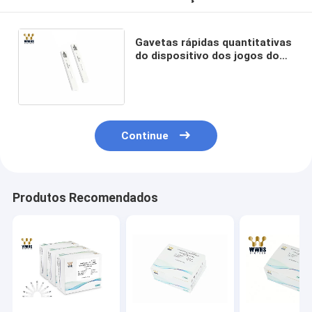
Gavetas rápidas quantitativas
do dispositivo dos jogos do
teste da fluorescência total
do T3 do Triiodothyronine
Continue
Produtos Recomendados