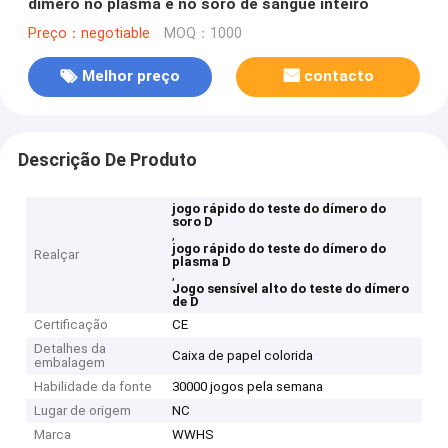
dímero no plasma e no soro de sangue inteiro
Preço：negotiable
MOQ：1000
Melhor preço
contacto
Descrição De Produto
jogo rápido do teste do dímero do
soro D
,
jogo rápido do teste do dímero do
Realçar
plasma D
,
Jogo sensível alto do teste do dímero
de D
Certificação
CE
Detalhes da
Caixa de papel colorida
embalagem
Habilidade da fonte
30000 jogos pela semana
Lugar de origem
NC
Marca
WWHS