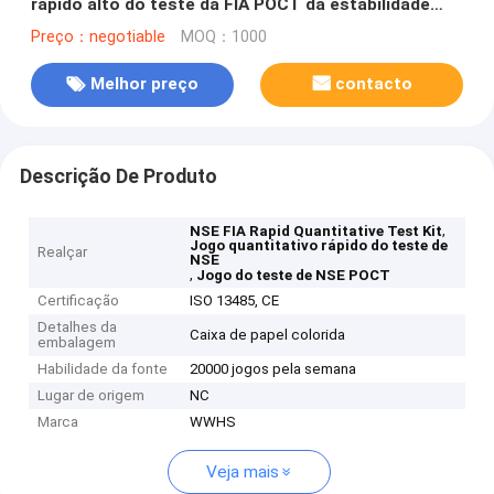
rápido alto do teste da FIA POCT da estabilidade
NSE
Preço：negotiable
MOQ：1000
Melhor preço
contacto
Descrição De Produto
,
NSE FIA Rapid Quantitative Test Kit
Jogo quantitativo rápido do teste de
Realçar
NSE
,
Jogo do teste de NSE POCT
Certificação
ISO 13485, CE
Detalhes da
Caixa de papel colorida
embalagem
Habilidade da fonte
20000 jogos pela semana
Lugar de origem
NC
Marca
WWHS
Veja mais