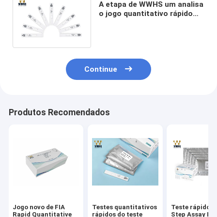
A etapa de WWHS um analisa
o jogo quantitativo rápido
alto do teste da FIA POCT da
estabilidade NSE
Continue
Produtos Recomendados
Jogo novo de FIA
Testes quantitativos
Teste rápido K
Rapid Quantitative
rápidos do teste
Step Assay IVD