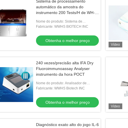
Sistema de processamento
automático da amostra do
instrumento 200 Tests/H de WH-
C1000 POCT
Nome do produto: Sistema de
processamento automático da amostra
Fabricante: WWHS BIOTECH INC
Obtenha o melhor preço
Vídeo
240 vezes/precisão alta IFA Dry
Fluoroimmunoassay Analyser
instrumento da hora POCT
Nome do produto: Analisador de
fluoroimunoensaio seco NIR-1000
Fabricante: WWHS Biotech INC
Obtenha o melhor preço
Vídeo
Diagnóstico exato alto do jogo IL-6