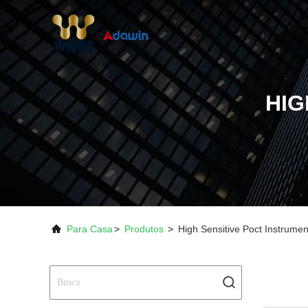
HIG
Para Casa
>
Produtos
>
High Sensitive Poct Instrume