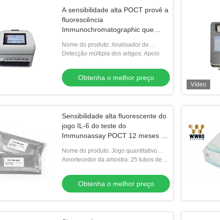
A sensibilidade alta POCT provê a
fluorescência
Immunochromatographic que
analisa o sistema
Nome do produto: Analisador de
Immunochromatographic da
Detecção múltipla dos artigos: Apoio
fluorescência
Obtenha o melhor preço
Vídeo
Sensibilidade alta fluorescente do
jogo IL-6 do teste do
Immunoassay POCT 12 meses de
garantia
Nome do produto: Jogo quantitativo
rápido do teste IL-6
Amortecedor da amostra: 25 tubos de
ensaio
Obtenha o melhor preço