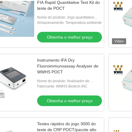
FIA Rapid Quantitative Test Kit do
teste de POCT
Nome do produto: Jogo quantitativo
rápido do teste IL-6
Armazenamento: Temperatura ambiente
Obtenha o melhor preço
Vídeo
Instrumento IFA Dry
Fluoroimmunoassay Analyser de
WWHS POCT
Nome do produto: Analisador de
fluoroimunoensaio seco NIR-1000
Fabricante: WWHS Biotech INC
Obtenha o melhor preço
Testes rápidos do jogo 3000 do
teste de CRP POCT/pacote alto