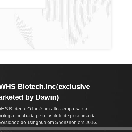
HS Biotech.Inc(exclusive
rketed by Dawin)
S Biotech. O Inc é um alto - empresa da
nologia incubada pelo instituto de pesquisa da
versidade de Tsinghua em Shenzhen em 2016.