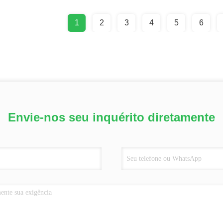
1
2
3
4
5
6
Envie-nos seu inquérito diretamente