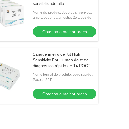
sensibilidade alta
Nome do produto: Jogo quantitativo
rápido do teste de S100-β
amortecedor da amostra: 25 tubos de
ensaio
Obtenha o melhor preço
Sangue inteiro de Kit High
Sensitivity For Human do teste
diagnóstico rápido de T4 POCT
Nome formal do produto: Jogo rápido do
teste do Thyroxine
Pacote: 25T
Obtenha o melhor preço