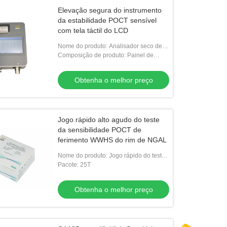
Elevação segura do instrumento
da estabilidade POCT sensível
com tela táctil do LCD
Nome do produto: Analisador seco de
Fluoroimmunoassay
Composição de produto: Painel de
controle do PWB, sistema de
alimentação da amostra
Obtenha o melhor preço
Jogo rápido alto agudo do teste
da sensibilidade POCT de
ferimento WWHS do rim de NGAL
Nome do produto: Jogo rápido do teste
de NGAL
Pacote: 25T
Obtenha o melhor preço