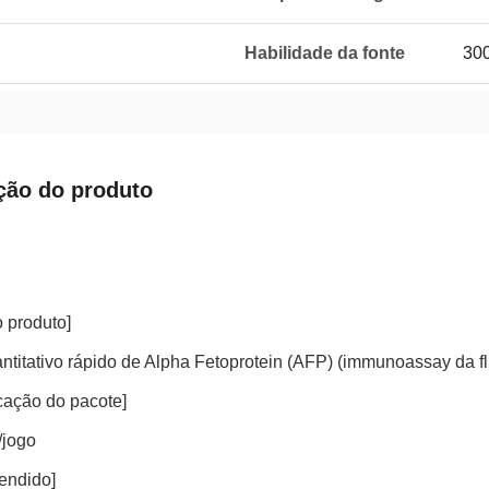
Habilidade da fonte
300
ção do produto
 produto]
ntitativo rápido de Alpha Fetoprotein (AFP) (immunoassay da f
cação do pacote]
/jogo
endido]