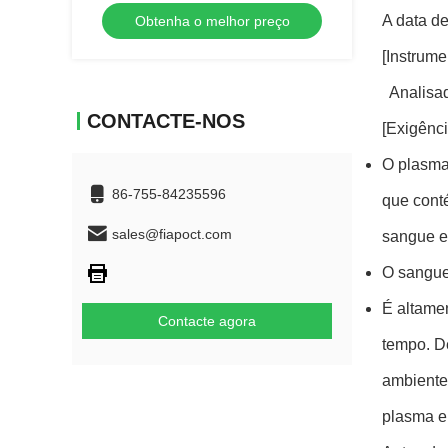
ensaio um do IVD
A data de
Obtenha o melhor preço
[Instrume
Analisa
CONTACTE-NOS
[Exigênc
O plasma
86-755-84235596
que cont
sales@fiapoct.com
sangue e
O sangue 
É altame
Contacte agora
tempo. D
ambiente
plasma e