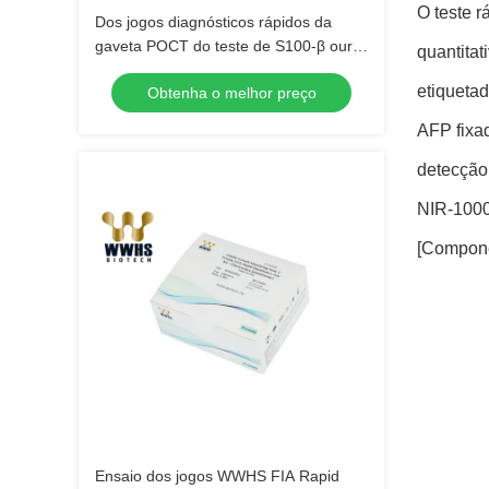
O teste 
Dos jogos diagnósticos rápidos da
gaveta POCT do teste de S100-β ouro
quantita
coloidal
etiqueta
Obtenha o melhor preço
AFP fixa
detecção 
NIR-1000
[Compon
Ensaio dos jogos WWHS FIA Rapid