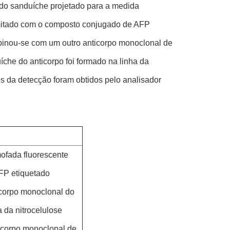
do sanduíche projetado para a medida
limitado com o composto conjugado de AFP
mbinou-se com um outro anticorpo monoclonal de
che do anticorpo foi formado na linha da
os da detecção foram obtidos pelo analisador
ofada fluorescente
AFP etiquetado
icorpo monoclonal do
 da nitrocelulose
ticorpo monoclonal de