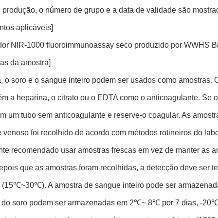
 produção, o número de grupo e a data de validade são mostrad
ntos aplicáveis]
dor NIR-1000 fluoroimmunoassay seco produzido por WWHS Bio
ias da amostra]
, o soro e o sangue inteiro podem ser usados como amostras. O
ém a heparina, o citrato ou o EDTA como o anticoagulante. Se o
m um tubo sem anticoagulante e reserve-o coagular. As amost
venoso foi recolhido de acordo com métodos rotineiros do labor
nte recomendado usar amostras frescas em vez de manter as a
epois que as amostras foram recolhidas, a detecção deve ser t
 (15℃~30℃). A amostra de sangue inteiro pode ser armazena
 do soro podem ser armazenadas em 2℃~ 8℃ por 7 dias, -20℃f