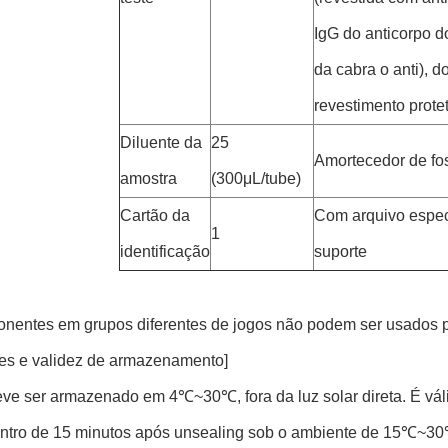
IgG do anticorpo d
da cabra o anti), d
revestimento prote
Diluente da
25
Amortecedor de fo
amostra
(300μL/tube)
Cartão da
Com arquivo espec
1
identificação
suporte
nentes em grupos diferentes de jogos não podem ser usados 
es e validez de armazenamento]
ve ser armazenado em 4℃~30℃, fora da luz solar direta. É váli
ntro de 15 minutos após unsealing sob o ambiente de 15℃~30