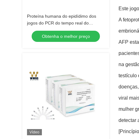
Este jog
Proteína humana do epidídimo dos
A fetopro
jogos do PCR do tempo real do
marcador do tumor 4 jogos
embrionár
Obtenha o melhor preço
AFP esta
pacientes
na gestã
testícul
doenças, 
viral mai
mulher g
detectar 
[Princípi
Vídeo