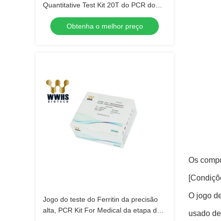
Quantitative Test Kit 20T do PCR do
tempo real ST2
Obtenha o melhor preço
Os compo
[Condiçõ
O jogo de
Jogo do teste do Ferritin da precisão
alta, PCR Kit For Medical da etapa do
usado de