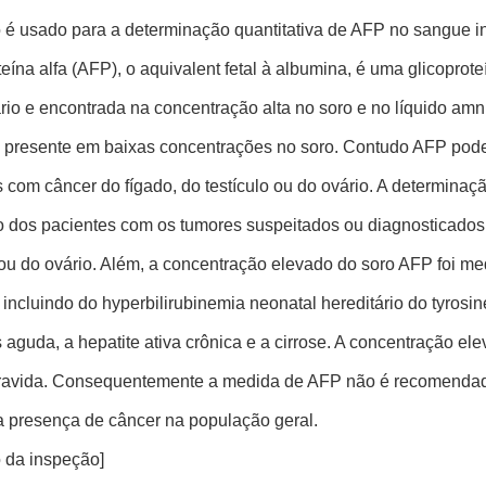
o é usado para a determinação quantitativa de AFP no sangue i
teína alfa (AFP), o aquivalent fetal à albumina, é uma glicopr
io e encontrada na concentração alta no soro e no líquido amni
 presente em baixas concentrações no soro. Contudo AFP po
 com câncer do fígado, do testículo ou do ovário. A determinaç
o dos pacientes com os tumores suspeitados ou diagnosticados 
o ou do ovário. Além, a concentração elevado do soro AFP foi m
incluindo do hyperbilirubinemia neonatal hereditário do tyrosi
s aguda, a hepatite ativa crônica e a cirrose. A concentração 
ravida. Consequentemente a medida de AFP não é recomenda
a presença de câncer na população geral.
o da inspeção]