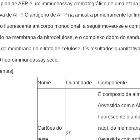
rápido de AFP é um immunoassay cromatográfico de uma etapa 
tiva de AFP. O antígeno de AFP na amostra primeiramente foi 
do fluorescente anticorpo monoclonal, a seguir moveu-se e co
do na membrana da nitrocelulose, e o complexo dobro do sanduí
da membrana do nitrato de celulose. Os resultados quantitativ
 fluoroimmunoassay seco.
entes]
Nome
Quantidade
Componente
É composto da alm
(revestida com o 
fluorescente o ant
Cartões do
rato), da membrana
25
teste
(revestida com an