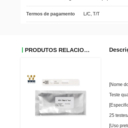
Termos de pagamento
L/C, T/T
Descri
PRODUTOS RELACIONADOS
[Nome do
Teste qua
[Especifi
25 testes
[Uso pret