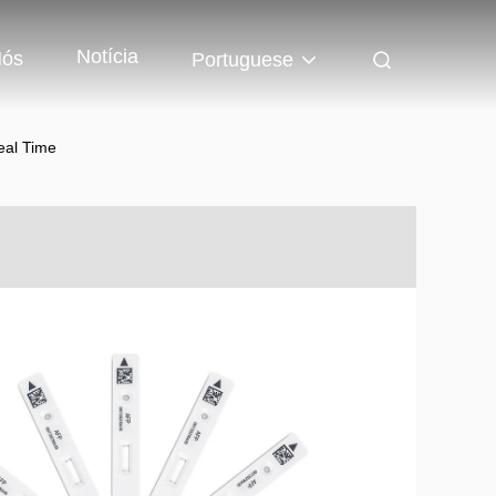
Notícia
Nós
Portuguese
eal Time