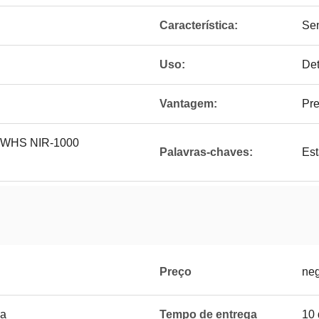
Característica:
Sen
Uso:
Det
Vantagem:
Pre
 WWHS NIR-1000
Palavras-chaves:
Est
Preço
neg
da
Tempo de entrega
10 