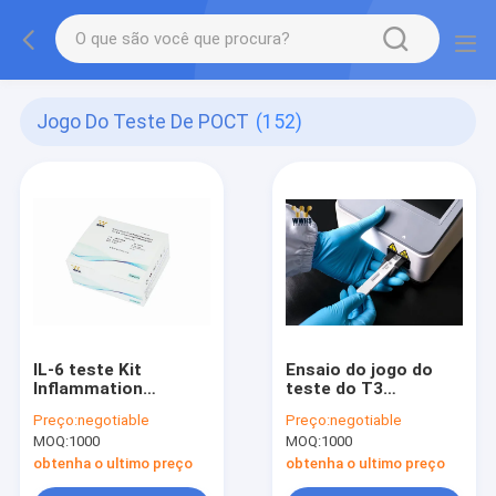
Jogo Do Teste De POCT
(152)
IL-6 teste Kit
Ensaio do jogo do
Inflammation
teste do T3
Detection do
POCT/FIA Rapid
Preço:
negotiable
Preço:
negotiable
Interleukin 6 800
Quantitative Test Kit
MOQ:
1000
MOQ:
1000
testes/pacote teste
20T IVD
da hora 25
obtenha o ultimo preço
obtenha o ultimo preço