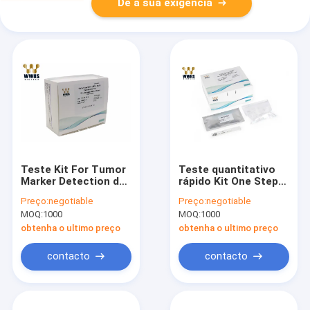
Dê a sua exigência
Teste Kit For Tumor
Teste quantitativo
Marker Detection de
rápido Kit One Step
AFP Alpha
Assay da inflamação
Preço:
negotiable
Preço:
negotiable
Fetoprotein POCT
IVD POCT
MOQ:
1000
MOQ:
1000
obtenha o ultimo preço
obtenha o ultimo preço
contacto
contacto