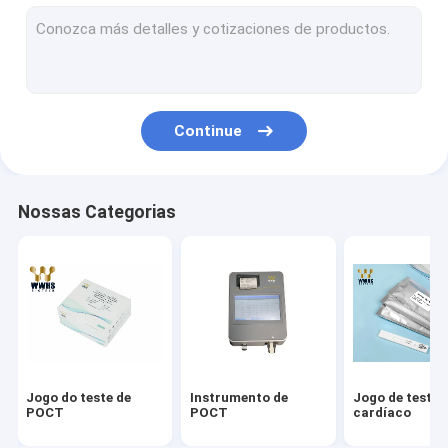
Jogo do Troponin I
Jogo rápido do teste de HbA1c
T3 T4 da hormona de tiroide
Continue
Jogo do teste da fertilidade
Jogos do PCR do tempo real
Nossas Categorias
Jogos do reagente Covid-19
Materiais de consumo do laboratório médico
Meio do transporte do vírus
Jogo rápido do teste do antígeno
Jogo do teste de
Instrumento de
Jogo de teste
POCT
POCT
cardíaco