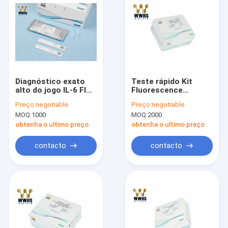
Diagnóstico exato
Teste rápido Kit
alto do jogo IL-6 FIA
Fluorescence
Rapid Quantitative
Immunoassay Test
Preço:
negotiable
Preço:
negotiable
Test Kit do teste de
Cassette do PCT
MOQ:
1000
MOQ:
2000
POCT
obtenha o ultimo preço
obtenha o ultimo preço
contacto
contacto
Casa
Produtos
Sobre nós