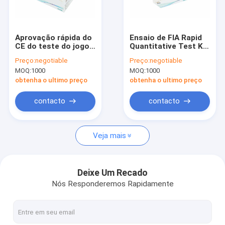
Excursão da fábrica
Controle da qualidade
Aprovação rápida do
Ensaio de FIA Rapid
CE do teste do jogo
Quantitative Test Kit
Contacte-nos
CA125 do teste da
POCT do antígeno de
Preço:
negotiable
Preço:
negotiable
FIA POCT do ensaio
WWHS SARS-CoV-2
MOQ:
1000
MOQ:
1000
de WWHS
Peça umas citações
obtenha o ultimo preço
obtenha o ultimo preço
News
contacto
contacto
Veja mais
Jogo do teste de POCT
Instrumento de POCT
Deixe Um Recado
Nós Responderemos Rapidamente
Jogo de teste cardíaco
Jogo rápido do teste do PCT