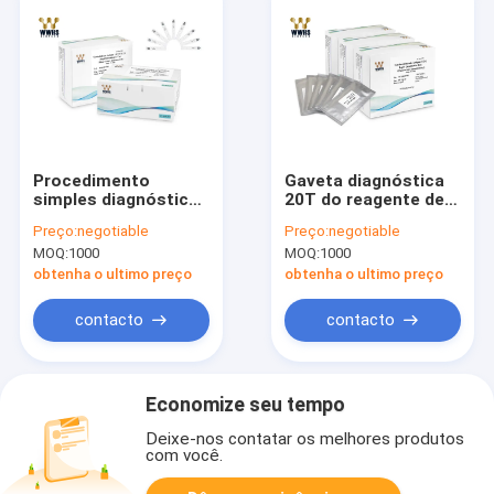
Procedimento
Gaveta diagnóstica
simples diagnóstico
20T do reagente de
de Kit Colloidal Gold
WWHS CEA Rapid
Preço:
negotiable
Preço:
negotiable
POCT do teste do
Quantitative Test
MOQ:
1000
MOQ:
1000
antígeno CA12-5
POCT
obtenha o ultimo preço
obtenha o ultimo preço
contacto
contacto
Economize seu tempo
Deixe-nos contatar os melhores produtos
com você.