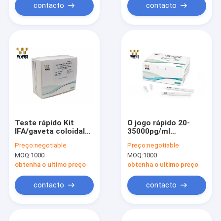
contacto
contacto
Teste rápido Kit
O jogo rápido 20-
IFA/gaveta coloidal
35000pg/ml
de AFP IVD POCT do
ISO13485 do teste de
Preço:
negotiable
Preço:
negotiable
reagente do ouro
NT-proBNP POCT
MOQ:
1000
MOQ:
1000
para marcadores do
certificou
tumor
obtenha o ultimo preço
obtenha o ultimo preço
contacto
contacto